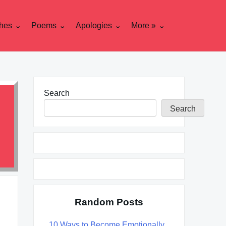
hes
Poems
Apologies
More »
Search
Search
Random Posts
10 Ways to Become Emotionally