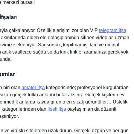
a merkezi burası!
fşaları
la çalkalanıyor. Özellikle erişimi zor olan VIP
telegram ifşa
ce akımlarında elden ele dolaşıp anında silinen videolar, uzman
vimize ekleniyor. Sansürsüz, kırpılmamış, tam ve orijinal
n artık saatlerce sağda solda kırık linkler aramanıza gerek yok.
cunda.
şımlar
n biri olan
amatör ifşa
kategorisinde; profesyonel kurgulardan
zan gerçek tutku anlarını bulacaksınız. Gerçek kişilerin ev
eklenmedik anlarda kayda giren o en sıcak görüntüler… Üstelik
ş kategorilerinden olan
liseli ifşa
paylaşımları da düzenli
tırılıyor.
an ve virüslü sitelerden uzak durun. Gerçek, özgün ve her gün