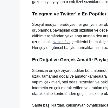
gazetesiyle yayılan o çok özel sızıntıların an
Telegram ve Twitter’ın En Popüler İ
Sosyal medya neredeyse her gün yeni bir olay
gruplarında paylaşılan gizli sızıntılar ve ge
ekibimiz tarafından yakalanıp anında dev arşi
uzunluktaki
twitter ifşa
içeriklerini bulmak içi
Her şey en güncel haliyle parmaklarınızın u
En Doğal ve Gerçek Amatör Payla
Sitemizin en çok ziyaret edilen bölümlerinde
uzak, tamamen doğal ve amatör kameralara sı
yapımı çekimleri, otel odası sızıntıları ve b
internetin en çok merak edilen ve aratılan ni
olarak kalite kontrolünden geçirilip sizlere ulaş
Sahte başlıklardan, çalışmayan oynatıcılard