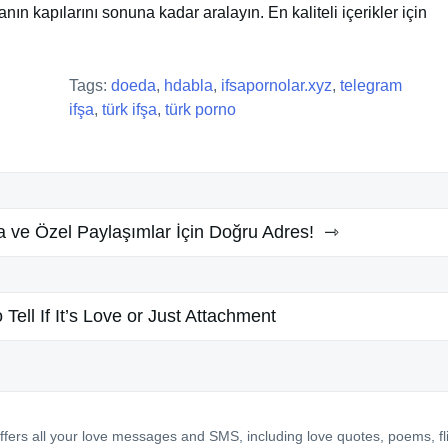
ın kapılarını sonuna kadar aralayın. En kaliteli içerikler için
Tags:
doeda
,
hdabla
,
ifsapornolar.xyz
,
telegram
ifşa
,
türk ifşa
,
türk porno
a ve Özel Paylaşımlar İçin Doğru Adres!
Tell If It’s Love or Just Attachment
ffers all your love messages and SMS, including love quotes, poems, fl