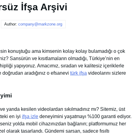
süz İfşa Arşivi
Author:
company@markzone.org
erkesin konuştuğu ama kimsenin kolay kolay bulamadığı o çok
siniz? Sansürün ve kısıtlamaların olmadığı, Türkiye’nin en
ipliği yapıyoruz. Amacımız, sıradan ve kalitesiz içeriklerle
e doğrudan aradığınız o efsanevi
türk ifşa
videolarını sizlere
eyimi
ve yarıda kesilen videolardan sıkılmadınız mı? Sitemiz, üst
teki en iyi
ifşa izle
deneyimini yaşatmayı %100 garanti ediyor.
terseniz yolda mobil cihazınızdan bağlanın; platformumuz her
l olarak tasarlandı. Gündemi sarsan, sadece fısıltı