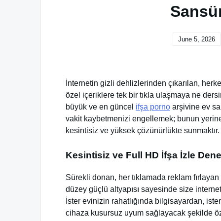
Sansür
June 5, 2026
İnternetin gizli dehlizlerinden çıkarılan, h
özel içeriklere tek bir tıkla ulaşmaya ne der
büyük ve en güncel
ifşa porno
arşivine ev sah
vakit kaybetmenizi engellemek; bunun yerin
kesintisiz ve yüksek çözünürlükte sunmaktır.
Kesintisiz ve Full HD İfşa İzle Den
Sürekli donan, her tıklamada reklam fırlayan 
düzey güçlü altyapısı sayesinde size internet
İster evinizin rahatlığında bilgisayardan, is
cihaza kusursuz uyum sağlayacak şekilde öze